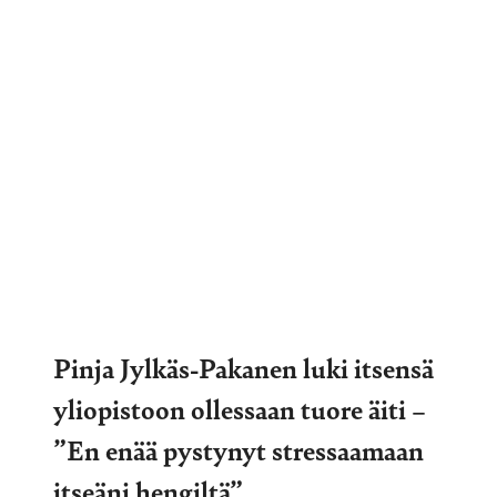
Pinja Jylkäs-Pakanen luki itsensä
yliopistoon ollessaan tuore äiti –
”En enää pystynyt stressaamaan
itseäni hengiltä”