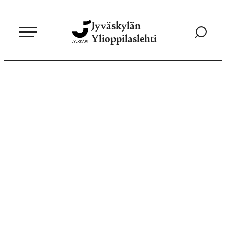
Siirry
Jyväskylän
suoraan
Siirry
Ylioppilaslehti
sisältöön
hakusivul