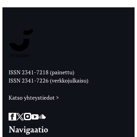
Jyväskylän
Ylioppilaslehti
ISSN 2341-7218 (painettu)
ISSN 2341-7226 (verkkojulkaisu)
Katso yhteystiedot >
Facebook
Twitter
Instagram
YouTube
SoundCloud
Navigaatio