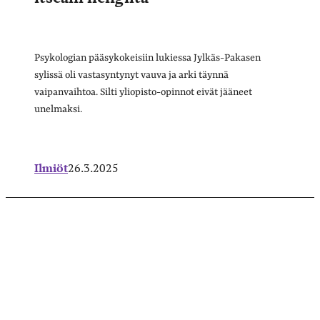
Psykologian pääsykokeisiin lukiessa Jylkäs-Pakasen
sylissä oli vastasyntynyt vauva ja arki täynnä
vaipanvaihtoa. Silti yliopisto-opinnot eivät jääneet
unelmaksi.
Ilmiöt
26.3.2025