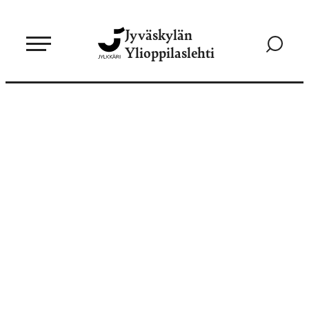
Siirry
Jyväskylän
suoraan
Siirry
Ylioppilaslehti
sisältöön
hakusivul