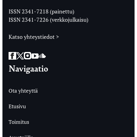
Jyväskylän
Ylioppilaslehti
ISSN 2341-7218 (painettu)
ISSN 2341-7226 (verkkojulkaisu)
Katso yhteystiedot >
Facebook
Twitter
Instagram
YouTube
SoundCloud
Navigaatio
Ota yhteyttä
Etusivu
Toimitus