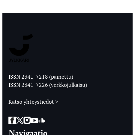
Jyväskylän
Ylioppilaslehti
ISSN 2341-7218 (painettu)
ISSN 2341-7226 (verkkojulkaisu)
Katso yhteystiedot >
Facebook
Twitter
Instagram
YouTube
SoundCloud
Navigaatio