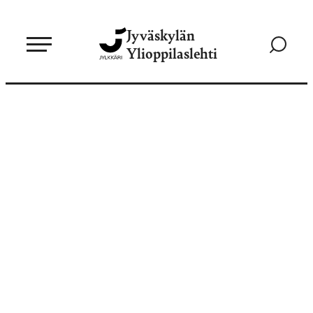
Siirry
Jyväskylän
suoraan
Siirry
Ylioppilaslehti
sisältöön
hakusivul