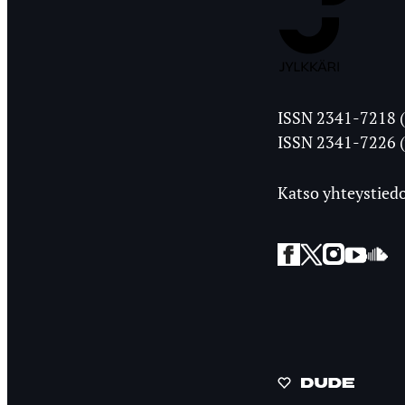
Jyväskylän
ISSN 2341-7218 (
Ylioppilasleht
ISSN 2341-7226 (
Katso yhteystiedo
Facebook
Twitter
Instagra
YouT
So