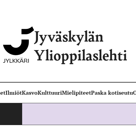
Jyväskylän
Ylioppilaslehti
et
Ilmiöt
Kasvo
Kulttuuri
Mielipiteet
Paska kotiseutu
O