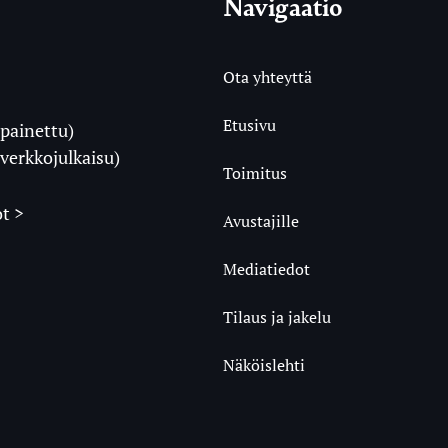
Navigaatio
Ota yhteyttä
Etusivu
painettu)
i
verkkojulkaisu)
Toimitus
t >
Avustajille
Mediatiedot
m
ube
undCloud
Tilaus ja jakelu
Näköislehti