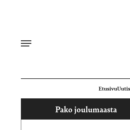
Siirry
suoraan
sisältöön
Etusivu
Uutis
Pako joulumaasta