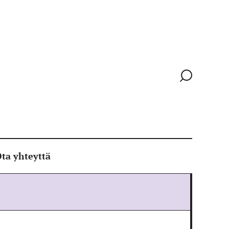
Siirry
hakusivull
ta yhteyttä