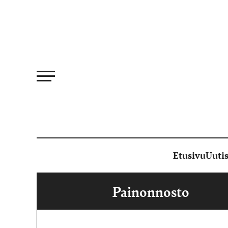
Siirry
suoraan
sisältöön
Etusivu
Uutis
Painonnosto