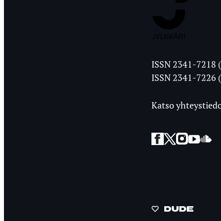
Jyväskylän
ISSN 2341-7218 (
Ylioppilasleht
ISSN 2341-7226 (
Katso yhteystiedo
Facebook
Twitter
Instagra
YouT
So