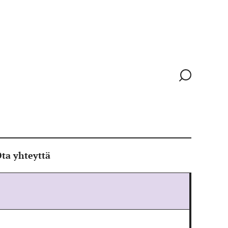
Siirry
hakusivull
ta yhteyttä