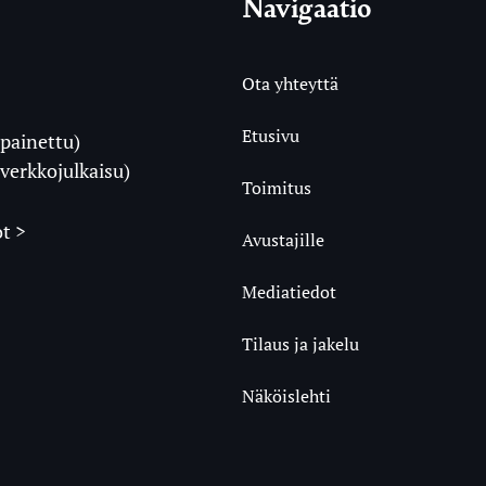
Navigaatio
Ota yhteyttä
Etusivu
painettu)
i
verkkojulkaisu)
Toimitus
t >
Avustajille
Mediatiedot
m
ube
undCloud
Tilaus ja jakelu
Näköislehti