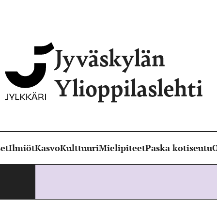
Jyväskylän
Ylioppilaslehti
et
Ilmiöt
Kasvo
Kulttuuri
Mielipiteet
Paska kotiseutu
O