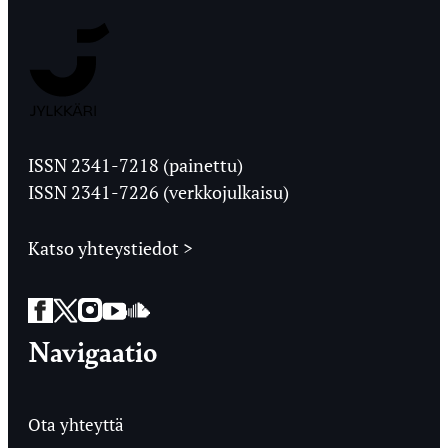
Jyväskylän
Ylioppilaslehti
ISSN 2341-7218 (painettu)
ISSN 2341-7226 (verkkojulkaisu)
Katso yhteystiedot >
Facebook
Twitter
Instagram
YouTube
SoundCloud
Navigaatio
Ota yhteyttä