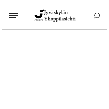
Siirry
Jyväskylän
suoraan
Siirry
Ylioppilaslehti
sisältöön
hakusivul