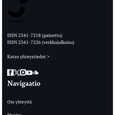
Jyväskylän
Ylioppilaslehti
ISSN 2341-7218 (painettu)
ISSN 2341-7226 (verkkojulkaisu)
Katso yhteystiedot >
Facebook
Twitter
Instagram
YouTube
SoundCloud
Navigaatio
Ota yhteyttä
Etusivu