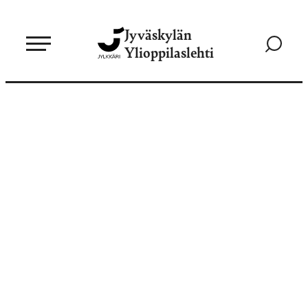
Siirry
Jyväskylän
suoraan
Siirry
Ylioppilaslehti
sisältöön
hakusivul