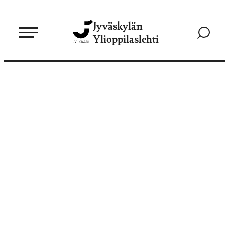
Siirry
Jyväskylän
suoraan
Siirry
Ylioppilaslehti
sisältöön
hakusivul