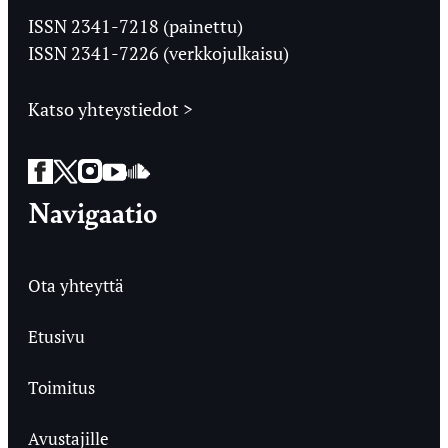
Ylioppilaslehti
ISSN 2341-7218 (painettu)
ISSN 2341-7226 (verkkojulkaisu)
Katso yhteystiedot >
Facebook
Twitter
Instagram
YouTube
SoundCloud
Navigaatio
Ota yhteyttä
Etusivu
Toimitus
Avustajille