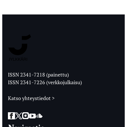
Jyväskylän
Ylioppilaslehti
ISSN 2341-7218 (painettu)
ISSN 2341-7226 (verkkojulkaisu)
Katso yhteystiedot >
Facebook
Twitter
Instagram
YouTube
SoundCloud