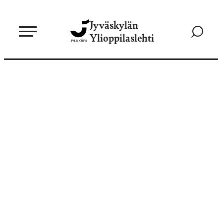
Siirry
Jyväskylän
suoraan
Siirry
Ylioppilaslehti
sisältöön
hakusivul