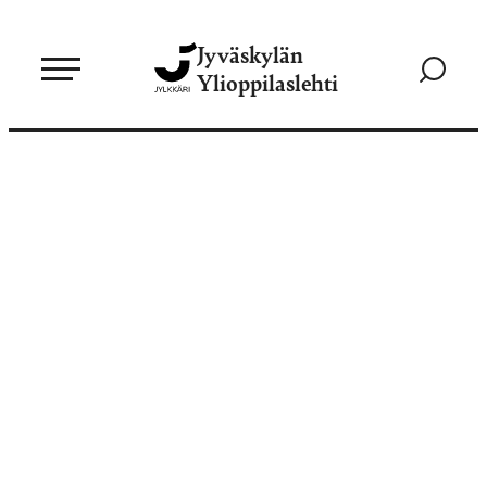
Siirry
Jyväskylän
suoraan
Siirry
Ylioppilaslehti
sisältöön
hakusivul