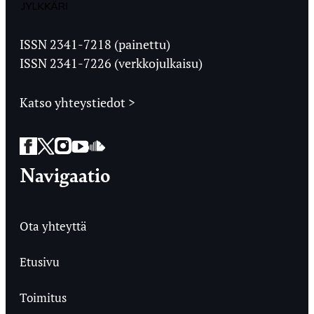
Jyväskylän
Ylioppilaslehti
ISSN 2341-7218 (painettu)
ISSN 2341-7226 (verkkojulkaisu)
Katso yhteystiedot >
Facebook
Twitter
Instagram
YouTube
SoundCloud
Navigaatio
Ota yhteyttä
Etusivu
Toimitus