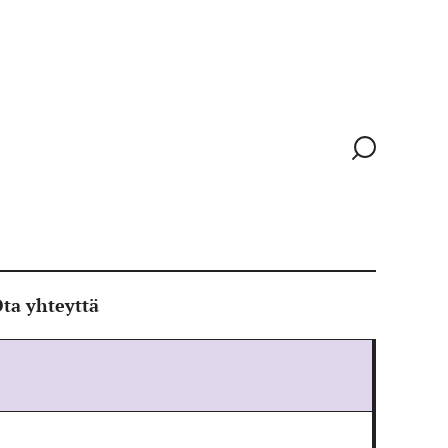
Siirry
hakusivull
ta yhteyttä