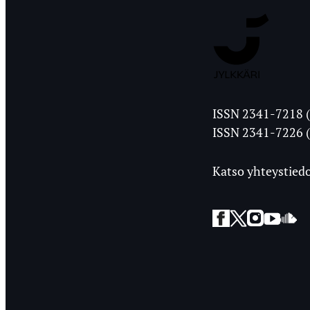
Jyväskylän
ISSN 2341-7218 (
Ylioppilasleht
ISSN 2341-7226 (
Katso yhteystiedo
Facebook
Twitter
Instagra
YouT
So