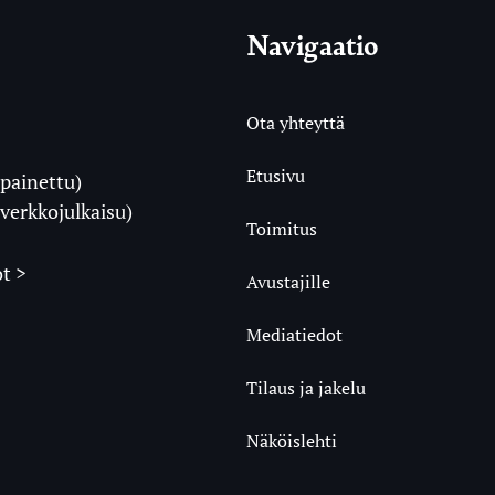
Navigaatio
Ota yhteyttä
Etusivu
painettu)
i
verkkojulkaisu)
Toimitus
t >
Avustajille
Mediatiedot
m
ube
undCloud
Tilaus ja jakelu
Näköislehti