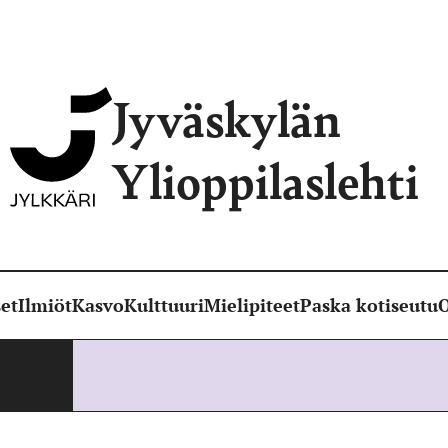
Jyväskylän
Ylioppilaslehti
et
Ilmiöt
Kasvo
Kulttuuri
Mielipiteet
Paska kotiseutu
O