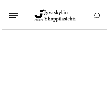
Siirry
Jyväskylän
suoraan
Siirry
Ylioppilaslehti
sisältöön
hakusivul