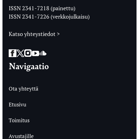
Ylioppilaslehti
ISSN 2341-7218 (painettu)
ISSN 2341-7226 (verkkojulkaisu)
Katso yhteystiedot >
Facebook
Twitter
Instagram
YouTube
SoundCloud
Navigaatio
Ota yhteyttä
Etusivu
Toimitus
Avustajille