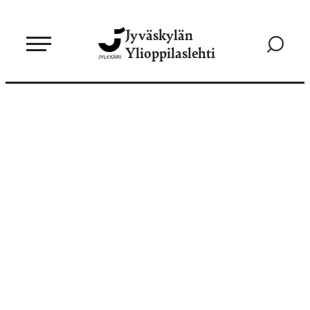
Siirry
Jyväskylän
suoraan
Siirry
Ylioppilaslehti
sisältöön
hakusivul