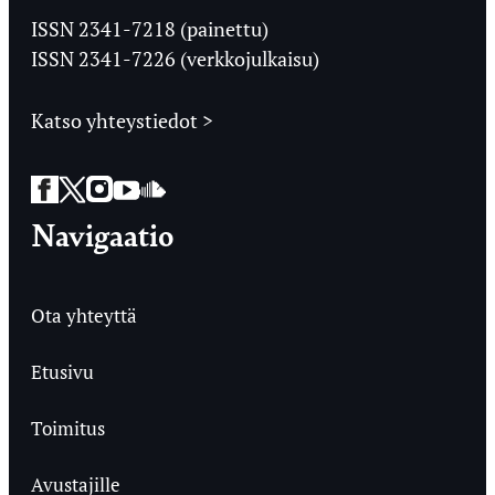
Ylioppilaslehti
ISSN 2341-7218 (painettu)
ISSN 2341-7226 (verkkojulkaisu)
Katso yhteystiedot >
Facebook
Twitter
Instagram
YouTube
SoundCloud
Navigaatio
Ota yhteyttä
Etusivu
Toimitus
Avustajille