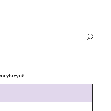
Siirry
hakusivull
ta yhteyttä