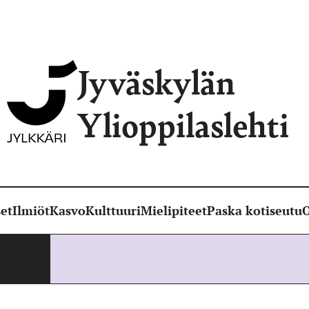
Jyväskylän
Ylioppilaslehti
et
Ilmiöt
Kasvo
Kulttuuri
Mielipiteet
Paska kotiseutu
O