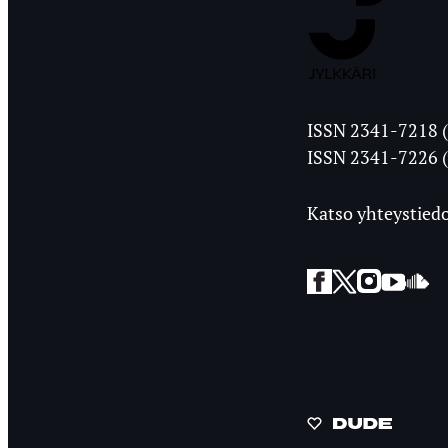
Jyväskylän
ISSN 2341-7218 (
Ylioppilasleht
ISSN 2341-7226 (
Katso yhteystiedo
Facebook
Twitter
Instagra
YouT
So