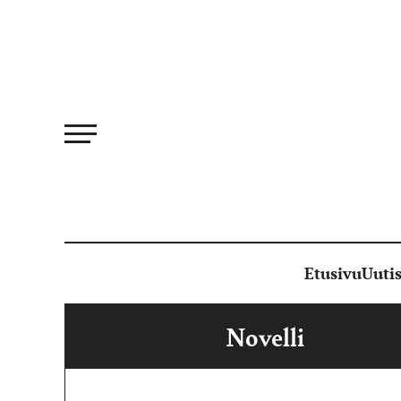
Siirry
suoraan
sisältöön
Etusivu
Uutis
Novelli