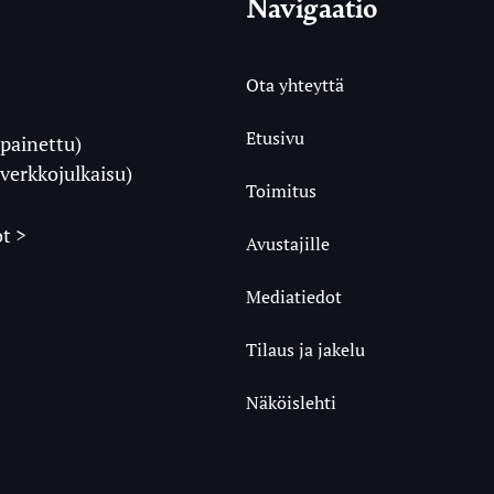
Navigaatio
Ota yhteyttä
Etusivu
painettu)
i
verkkojulkaisu)
Toimitus
t >
Avustajille
Mediatiedot
m
ube
undCloud
Tilaus ja jakelu
Näköislehti