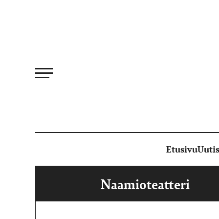
Siirry
suoraan
sisältöön
Etusivu
Uutis
Naamioteatteri