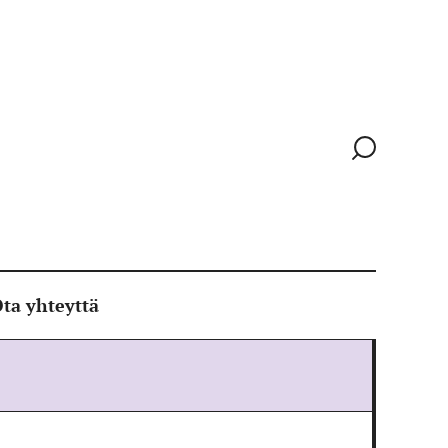
Siirry
hakusivull
ta yhteyttä