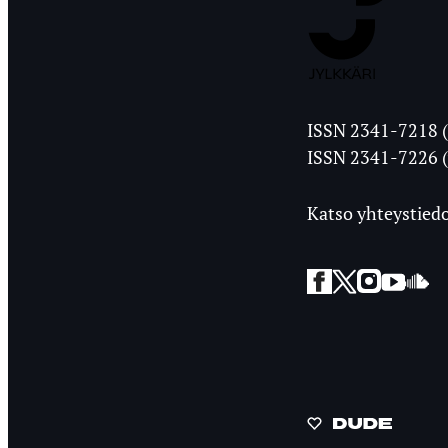
Jyväskylän
ISSN 2341-7218 (
Ylioppilasleht
ISSN 2341-7226 (
Katso yhteystiedo
Facebook
Twitter
Instagra
YouT
So