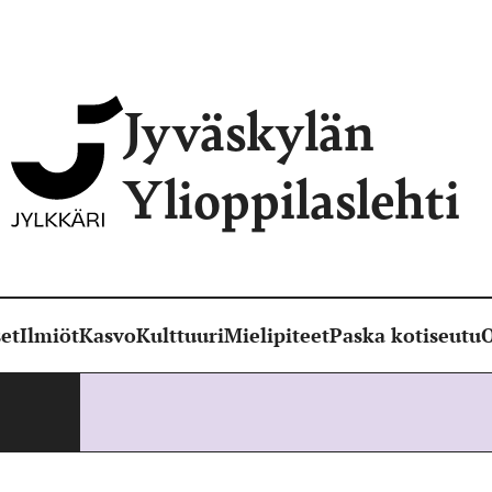
Jyväskylän
Ylioppilaslehti
et
Ilmiöt
Kasvo
Kulttuuri
Mielipiteet
Paska kotiseutu
O