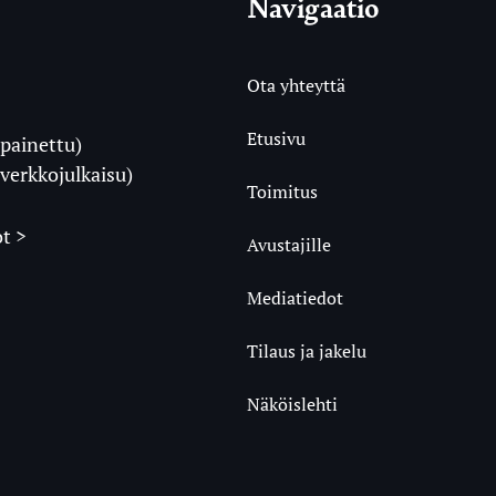
Navigaatio
Ota yhteyttä
Etusivu
painettu)
i
verkkojulkaisu)
Toimitus
t >
Avustajille
Mediatiedot
m
ube
undCloud
Tilaus ja jakelu
Näköislehti