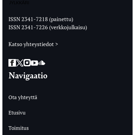
Jyväskylän
Ylioppilaslehti
ISSN 2341-7218 (painettu)
ISSN 2341-7226 (verkkojulkaisu)
Katso yhteystiedot >
Facebook
Twitter
Instagram
YouTube
SoundCloud
Navigaatio
Ota yhteyttä
Etusivu
Toimitus