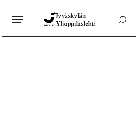
Siirry
Jyväskylän
suoraan
Siirry
Ylioppilaslehti
sisältöön
hakusivul