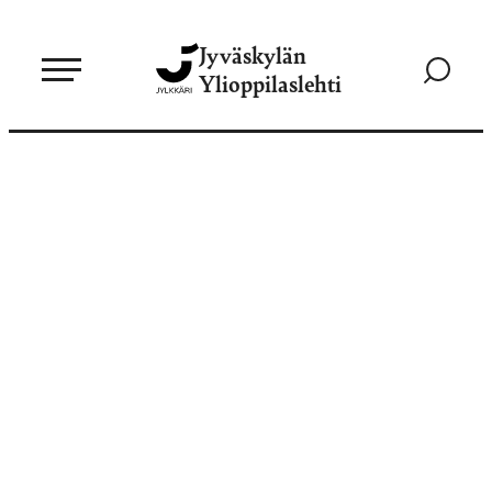
Siirry
Jyväskylän
suoraan
Siirry
Ylioppilaslehti
sisältöön
hakusivul