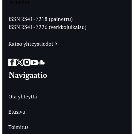
Jyväskylän
Ylioppilaslehti
ISSN 2341-7218 (painettu)
ISSN 2341-7226 (verkkojulkaisu)
Katso yhteystiedot >
Facebook
Twitter
Instagram
YouTube
SoundCloud
Navigaatio
Ota yhteyttä
Etusivu
Toimitus