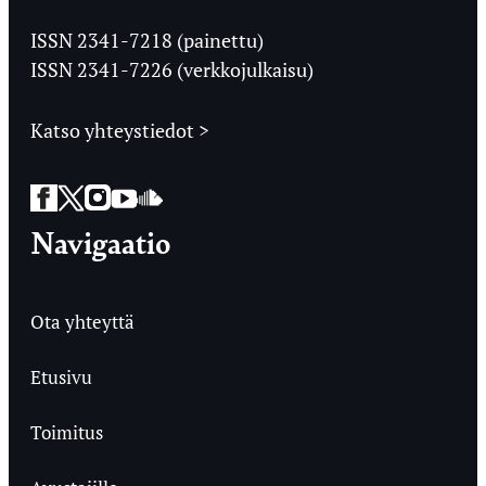
Jyväskylän
Ylioppilaslehti
ISSN 2341-7218 (painettu)
ISSN 2341-7226 (verkkojulkaisu)
Katso yhteystiedot >
Facebook
Twitter
Instagram
YouTube
SoundCloud
Navigaatio
Ota yhteyttä
Etusivu
Toimitus