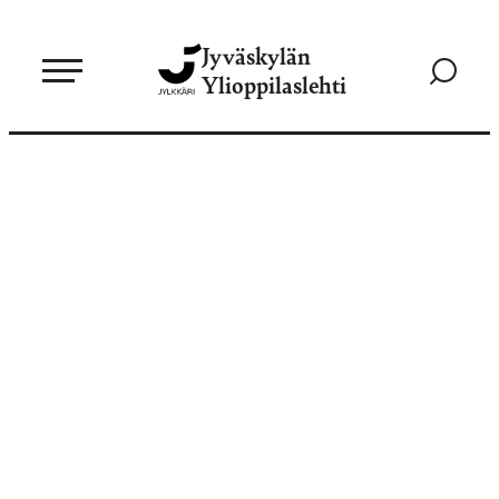
Siirry
Jyväskylän
suoraan
Siirry
Ylioppilaslehti
sisältöön
hakusivul