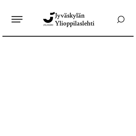
Siirry
Jyväskylän
suoraan
Siirry
Ylioppilaslehti
sisältöön
hakusivul