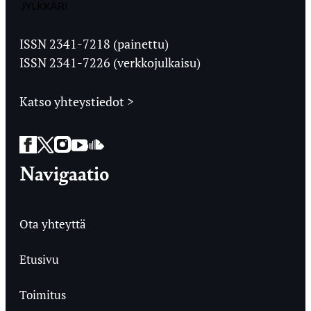
Jyväskylän
Ylioppilaslehti
ISSN 2341-7218 (painettu)
ISSN 2341-7226 (verkkojulkaisu)
Katso yhteystiedot >
Facebook
Twitter
Instagram
YouTube
SoundCloud
Navigaatio
Ota yhteyttä
Etusivu
Toimitus