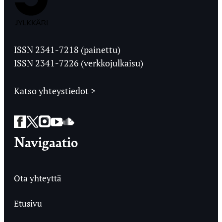
Jyväskylän
Ylioppilaslehti
ISSN 2341-7218 (painettu)
ISSN 2341-7226 (verkkojulkaisu)
Katso yhteystiedot >
Facebook
Twitter
Instagram
YouTube
SoundCloud
Navigaatio
Ota yhteyttä
Etusivu