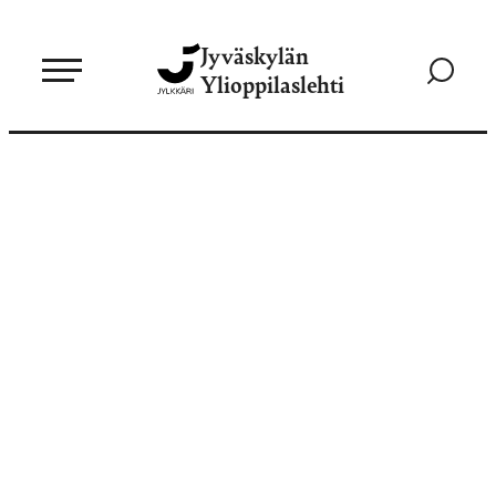
Siirry
Jyväskylän
suoraan
Siirry
Ylioppilaslehti
sisältöön
hakusivul