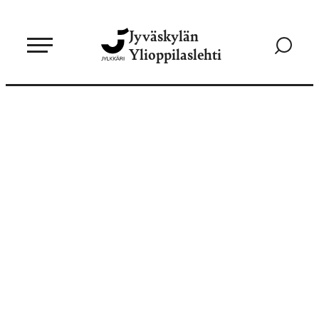
Siirry
Jyväskylän
suoraan
Siirry
Ylioppilaslehti
sisältöön
hakusivul