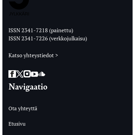
Jyväskylän
Ylioppilaslehti
ISSN 2341-7218 (painettu)
ISSN 2341-7226 (verkkojulkaisu)
Katso yhteystiedot >
Facebook
Twitter
Instagram
YouTube
SoundCloud
Navigaatio
Ota yhteyttä
Etusivu