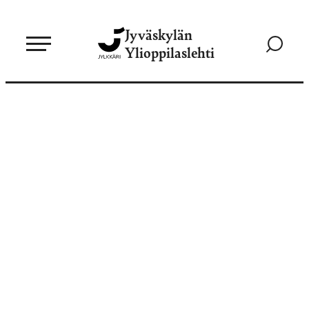
Siirry
Jyväskylän
suoraan
Siirry
Ylioppilaslehti
sisältöön
hakusivul