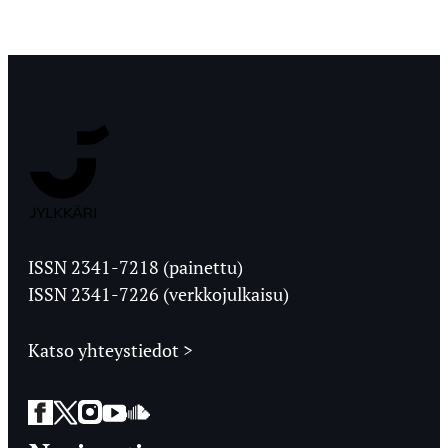
Jyväskylän
Ylioppilaslehti
ISSN 2341-7218 (painettu)
ISSN 2341-7226 (verkkojulkaisu)
Katso yhteystiedot >
Facebook
Twitter
Instagram
YouTube
SoundCloud