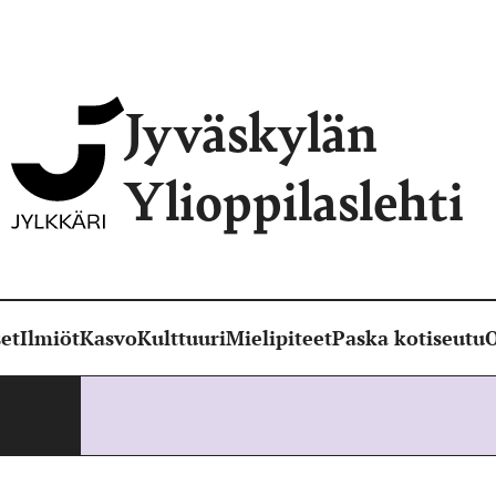
Jyväskylän
Ylioppilaslehti
et
Ilmiöt
Kasvo
Kulttuuri
Mielipiteet
Paska kotiseutu
O