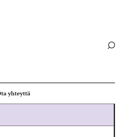
Siirry
hakusivull
ta yhteyttä