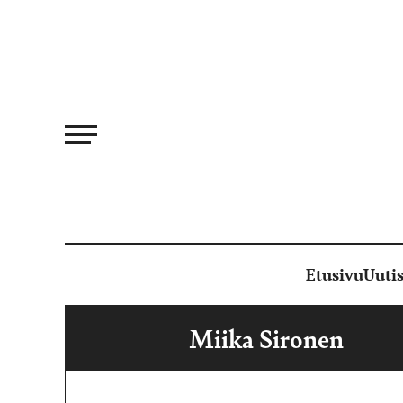
Siirry
suoraan
sisältöön
Etusivu
Uutis
Miika Sironen