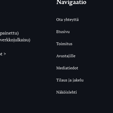
Navigaatio
Ota yhteyttä
Etusivu
painettu)
i
verkkojulkaisu)
Toimitus
t >
Avustajille
Mediatiedot
m
ube
undCloud
Tilaus ja jakelu
Näköislehti