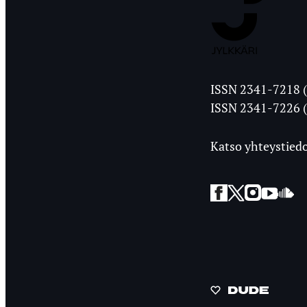
Jyväskylän
ISSN 2341-7218 (
Ylioppilasleht
ISSN 2341-7226 (
Katso yhteystiedo
Facebook
Twitter
Instagra
YouT
So