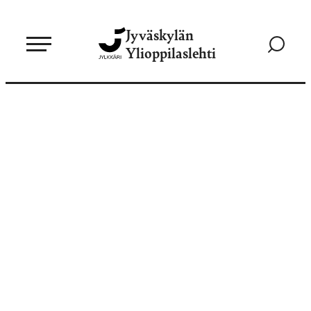
Siirry
Jyväskylän
suoraan
Siirry
Ylioppilaslehti
sisältöön
hakusivul