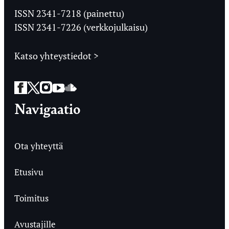
Ylioppilaslehti
ISSN 2341-7218 (painettu)
ISSN 2341-7226 (verkkojulkaisu)
Katso yhteystiedot >
Facebook
Twitter
Instagram
YouTube
SoundCloud
Navigaatio
Ota yhteyttä
Etusivu
Toimitus
Avustajille