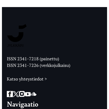
Jyväskylän
Ylioppilaslehti
ISSN 2341-7218 (painettu)
ISSN 2341-7226 (verkkojulkaisu)
Katso yhteystiedot >
Facebook
Twitter
Instagram
YouTube
SoundCloud
Navigaatio