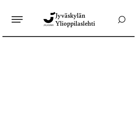
Siirry
Jyväskylän
suoraan
Siirry
Ylioppilaslehti
sisältöön
hakusivul