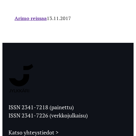
Arimo reissaa
13.11.2017
Jyväskylän
Ylioppilaslehti
ISSN 2341-7218 (painettu)
ISSN 2341-7226 (verkkojulkaisu)
Katso yhteystiedot >