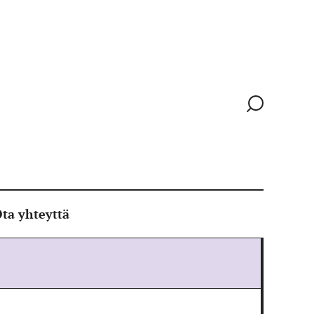
Siirry
hakusivull
ta yhteyttä