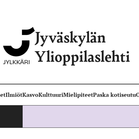
Jyväskylän
Ylioppilaslehti
et
Ilmiöt
Kasvo
Kulttuuri
Mielipiteet
Paska kotiseutu
O