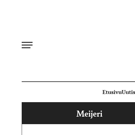
Siirry
suoraan
sisältöön
Etusivu
Uutis
Meijeri