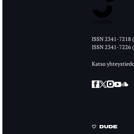
Jyväskylän
ISSN 2341-7218 (
Ylioppilasleht
ISSN 2341-7226 (
Katso yhteystiedo
Facebook
Twitter
Instagra
YouT
So