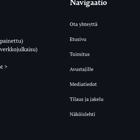
Navigaatio
Ota yhteyttä
Etusivu
painettu)
i
verkkojulkaisu)
Toimitus
t >
Avustajille
Mediatiedot
m
ube
undCloud
Tilaus ja jakelu
Näköislehti