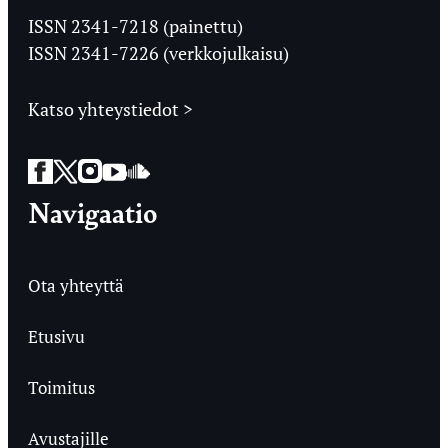
Ylioppilaslehti
ISSN 2341-7218 (painettu)
ISSN 2341-7226 (verkkojulkaisu)
Katso yhteystiedot >
Facebook
Twitter
Instagram
YouTube
SoundCloud
Navigaatio
Ota yhteyttä
Etusivu
Toimitus
Avustajille