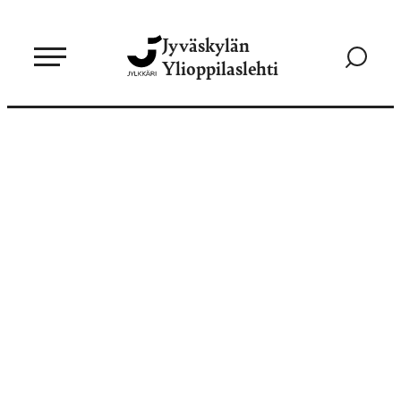
Siirry
Jyväskylän
suoraan
Siirry
Ylioppilaslehti
sisältöön
hakusivul