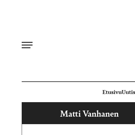
Siirry
suoraan
sisältöön
Etusivu
Uutis
Matti Vanhanen