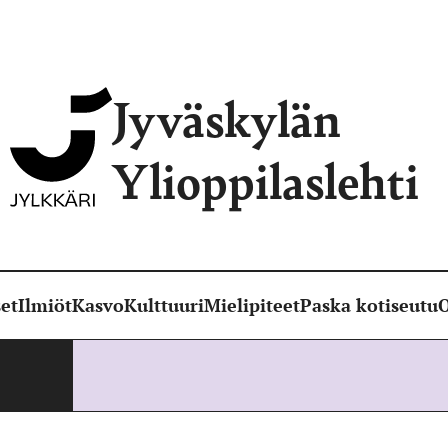
Jyväskylän
Ylioppilaslehti
et
Ilmiöt
Kasvo
Kulttuuri
Mielipiteet
Paska kotiseutu
O