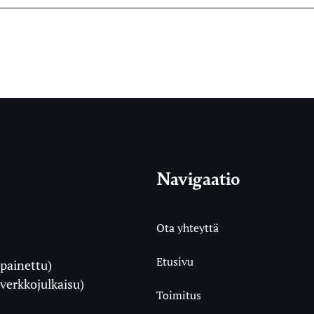
Navigaatio
Ota yhteyttä
Etusivu
painettu)
i
verkkojulkaisu)
Toimitus