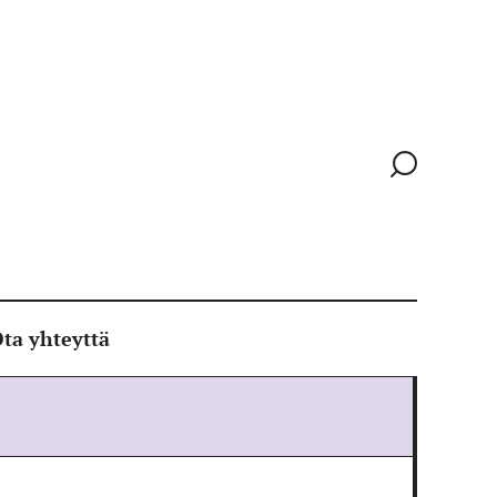
Siirry
hakusivull
ta yhteyttä