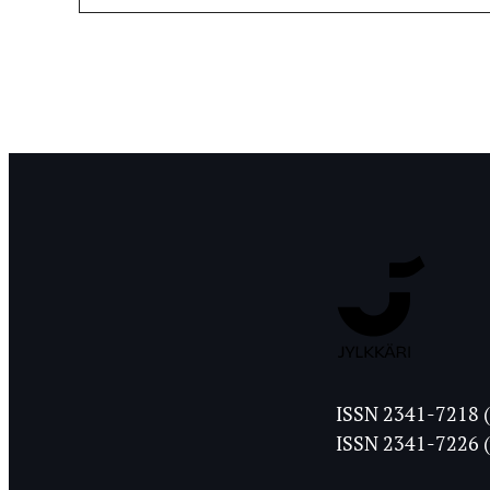
Jyväskylän
ISSN 2341-7218 (
Ylioppilasleht
ISSN 2341-7226 (