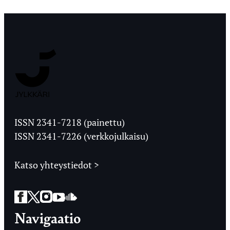
Jyväskylän
Ylioppilaslehti
ISSN 2341-7218 (painettu)
ISSN 2341-7226 (verkkojulkaisu)
Katso yhteystiedot >
Facebook
Twitter
Instagram
YouTube
SoundCloud
Navigaatio