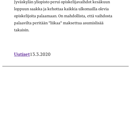
Jyväskylän yliopisto perui opiskelijavaihdot kesäkuun
loppuun saakka ja kehottaa kaikkia ulkomailla olevia
opiskelijoita palaamaan. On mahdollista, että vaihdosta
palaavilta peritään "liikaa" maksettua asumislisää
takaisin.
Uutiset
13.3.2020