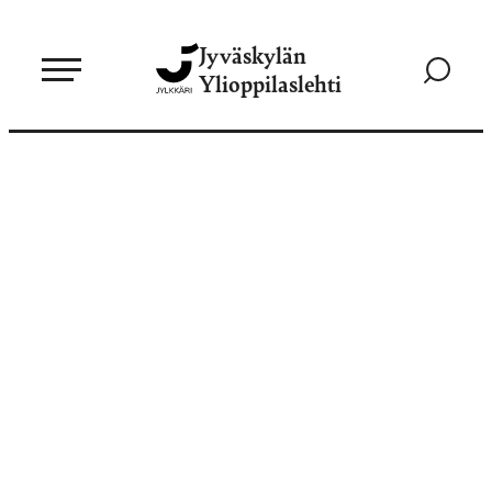
Siirry
Jyväskylän
suoraan
Siirry
Ylioppilaslehti
sisältöön
hakusivul