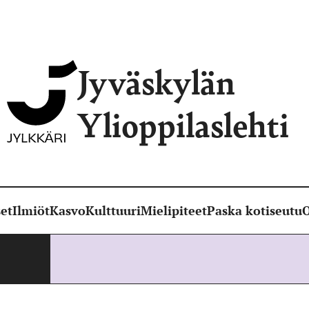
Jyväskylän
Ylioppilaslehti
et
Ilmiöt
Kasvo
Kulttuuri
Mielipiteet
Paska kotiseutu
O