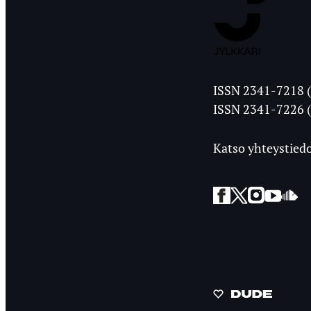
Jyväskylän
ISSN 2341-7218 (
Ylioppilasleht
ISSN 2341-7226 (
Katso yhteystiedo
Facebook
Twitter
Instagra
YouT
So