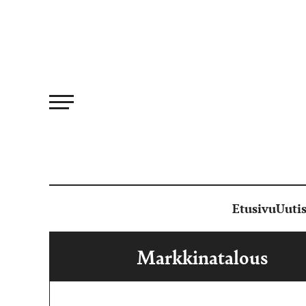
Siirry
suoraan
sisältöön
Etusivu
Uutis
Markkinatalous