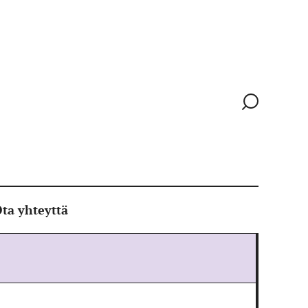
Siirry
hakusivull
ta yhteyttä