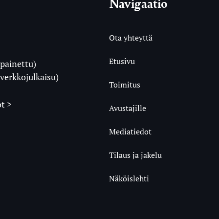
Navigaatio
Ota yhteyttä
Etusivu
painettu)
i
verkkojulkaisu)
Toimitus
t >
Avustajille
Mediatiedot
m
ube
undCloud
Tilaus ja jakelu
Näköislehti