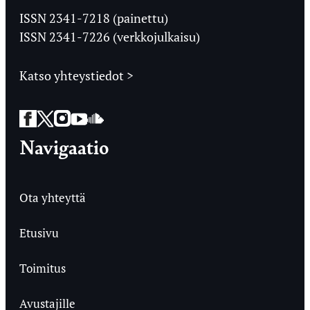
Ylioppilaslehti
ISSN 2341-7218 (painettu)
ISSN 2341-7226 (verkkojulkaisu)
Katso yhteystiedot >
Facebook
Twitter
Instagram
YouTube
SoundCloud
Navigaatio
Ota yhteyttä
Etusivu
Toimitus
Avustajille