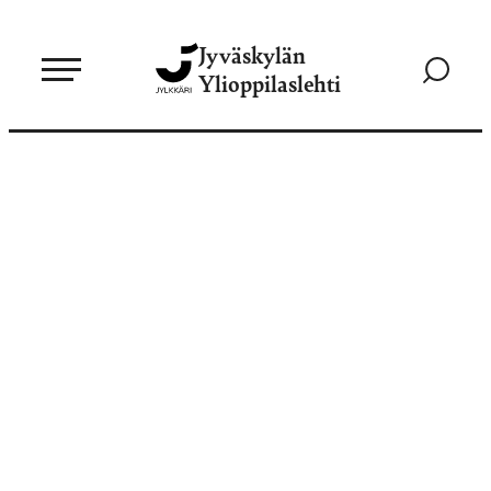
Siirry
Jyväskylän
suoraan
Siirry
Ylioppilaslehti
sisältöön
hakusivul