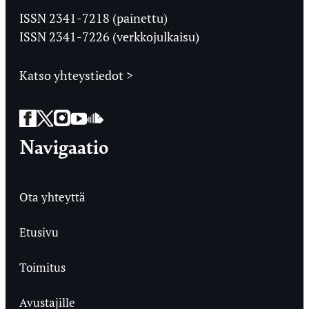
Ylioppilaslehti
ISSN 2341-7218 (painettu)
ISSN 2341-7226 (verkkojulkaisu)
Katso yhteystiedot >
Facebook
Twitter
Instagram
YouTube
SoundCloud
Navigaatio
Ota yhteyttä
Etusivu
Toimitus
Avustajille