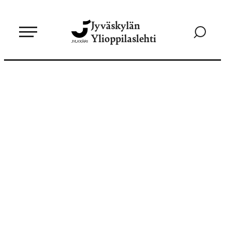
Siirry
Jyväskylän
suoraan
Siirry
Ylioppilaslehti
sisältöön
hakusivul