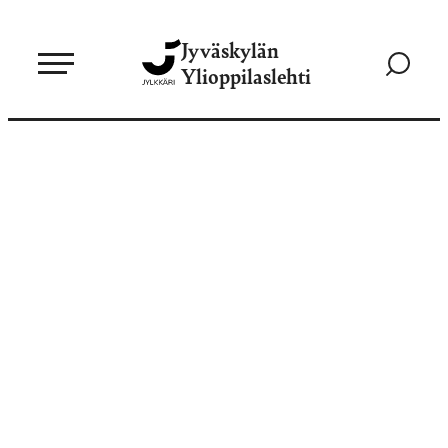
Siirry
Jyväskylän
suoraan
Siirry
Ylioppilaslehti
sisältöön
hakusivul