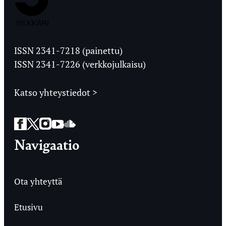
Jyväskylän
Ylioppilaslehti
ISSN 2341-7218 (painettu)
ISSN 2341-7226 (verkkojulkaisu)
Katso yhteystiedot >
Facebook
Twitter
Instagram
YouTube
SoundCloud
Navigaatio
Ota yhteyttä
Etusivu