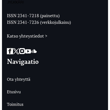
Jyväskylän
Ylioppilaslehti
ISSN 2341-7218 (painettu)
ISSN 2341-7226 (verkkojulkaisu)
Katso yhteystiedot >
Facebook
Twitter
Instagram
YouTube
SoundCloud
Navigaatio
Ota yhteyttä
Etusivu
Toimitus