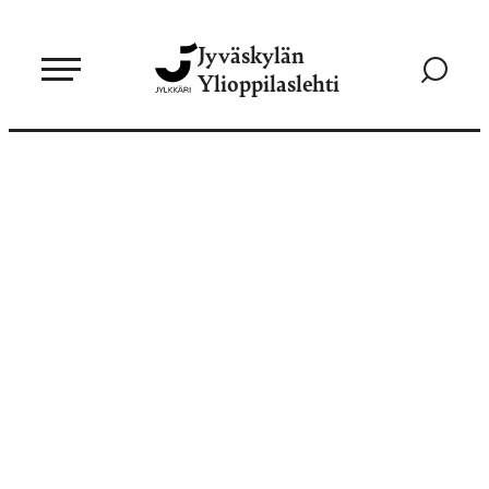
Siirry
Jyväskylän
suoraan
Siirry
Ylioppilaslehti
sisältöön
hakusivul