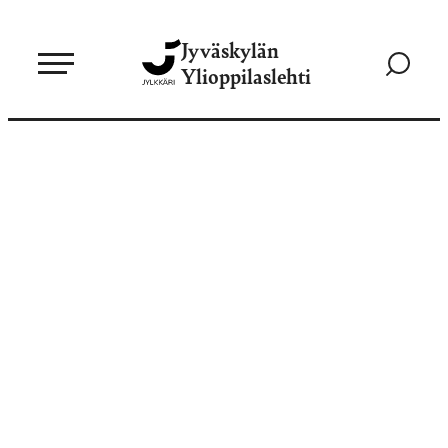
Siirry
Jyväskylän
suoraan
Siirry
Ylioppilaslehti
sisältöön
hakusivul