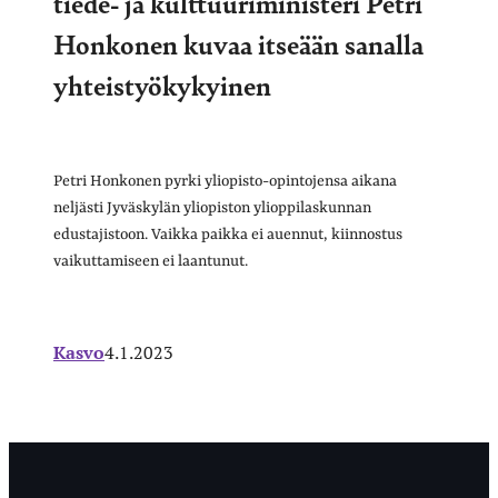
tiede- ja kulttuuriministeri Petri
Honkonen kuvaa itseään sanalla
yhteistyökykyinen
Petri Honkonen pyrki yliopisto-opintojensa aikana
neljästi Jyväskylän yliopiston ylioppilaskunnan
edustajistoon. Vaikka paikka ei auennut, kiinnostus
vaikuttamiseen ei laantunut.
Kasvo
4.1.2023