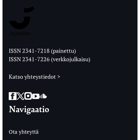
Jyväskylän
Ylioppilaslehti
ISSN 2341-7218 (painettu)
ISSN 2341-7226 (verkkojulkaisu)
Katso yhteystiedot >
Facebook
Twitter
Instagram
YouTube
SoundCloud
Navigaatio
Ota yhteyttä