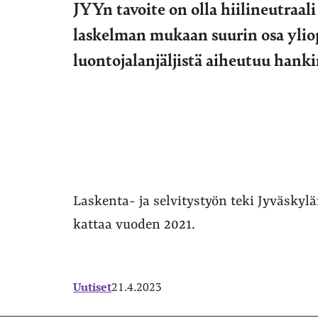
JYYn tavoite on olla hiilineutraa
laskelman mukaan suurin osa yliop
luontojalanjäljistä aiheutuu hank
Laskenta- ja selvitystyön teki Jyväskylä
kattaa vuoden 2021.
Uutiset
21.4.2023