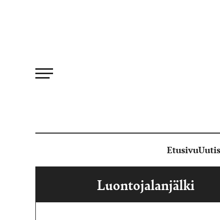
Siirry
suoraan
sisältöön
Etusivu
Uutis
Luontojalanjälki