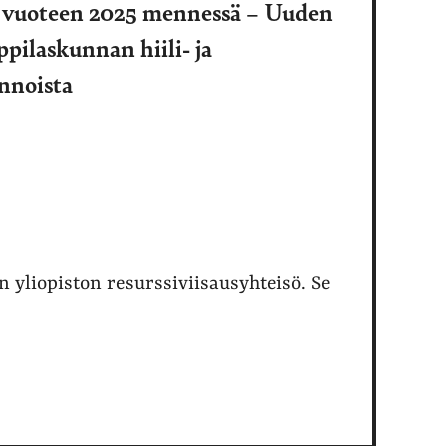
li vuoteen 2025 mennessä – Uuden
pilaskunnan hiili- ja
innoista
n yliopiston resurssiviisausyhteisö. Se