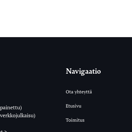
Navigaatio
Ota yhteyttä
Etusivu
painettu)
i
verkkojulkaisu)
Toimitus
t >