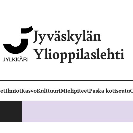
Jyväskylän
Ylioppilaslehti
et
Ilmiöt
Kasvo
Kulttuuri
Mielipiteet
Paska kotiseutu
O