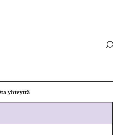
Siirry
hakusivull
ta yhteyttä