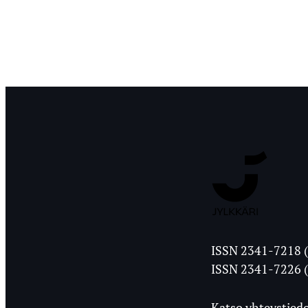
Jyväskylän
ISSN 2341-7218 (
Ylioppilasleht
ISSN 2341-7226 (
Katso yhteystiedo