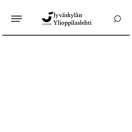
Siirry
Jyväskylän
suoraan
Siirry
Ylioppilaslehti
sisältöön
hakusivul