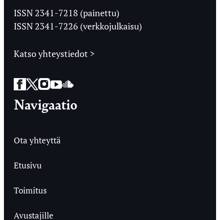
Ylioppilaslehti
ISSN 2341-7218 (painettu)
ISSN 2341-7226 (verkkojulkaisu)
Katso yhteystiedot >
Facebook
Twitter
Instagram
YouTube
SoundCloud
Navigaatio
Ota yhteyttä
Etusivu
Toimitus
Avustajille