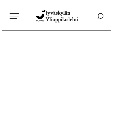
Siirry
Jyväskylän
suoraan
Siirry
Ylioppilaslehti
sisältöön
hakusivul