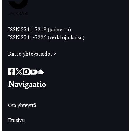
Jyväskylän
Ylioppilaslehti
ISSN 2341-7218 (painettu)
ISSN 2341-7226 (verkkojulkaisu)
Katso yhteystiedot >
Facebook
Twitter
Instagram
YouTube
SoundCloud
Navigaatio
Ota yhteyttä
Etusivu