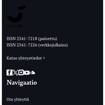
Jyväskylän
Ylioppilaslehti
ISSN 2341-7218 (painettu)
ISSN 2341-7226 (verkkojulkaisu)
Katso yhteystiedot >
Facebook
Twitter
Instagram
YouTube
SoundCloud
Navigaatio
Ota yhteyttä