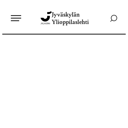
Siirry
Jyväskylän
suoraan
Siirry
Ylioppilaslehti
sisältöön
hakusivul