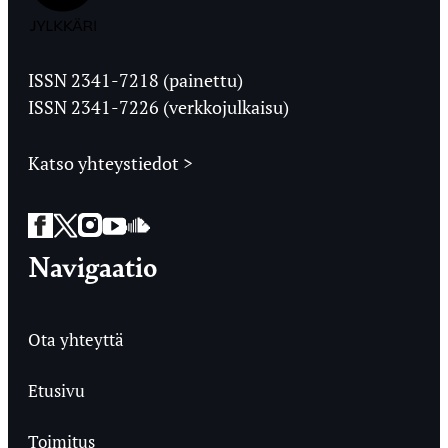
Jyväskylän
Ylioppilaslehti
ISSN 2341-7218 (painettu)
ISSN 2341-7226 (verkkojulkaisu)
Katso yhteystiedot >
Facebook
Twitter
Instagram
YouTube
SoundCloud
Navigaatio
Ota yhteyttä
Etusivu
Toimitus