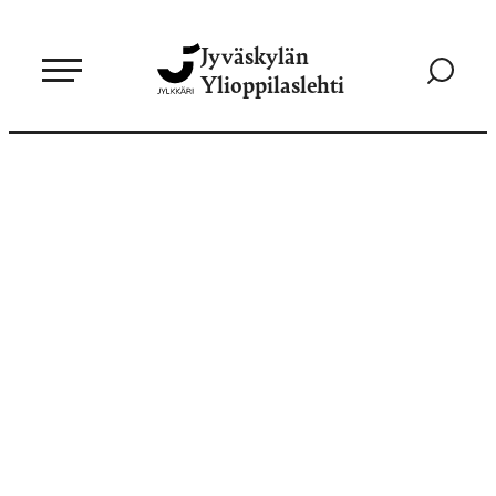
Siirry
Jyväskylän
suoraan
Siirry
Ylioppilaslehti
sisältöön
hakusivul