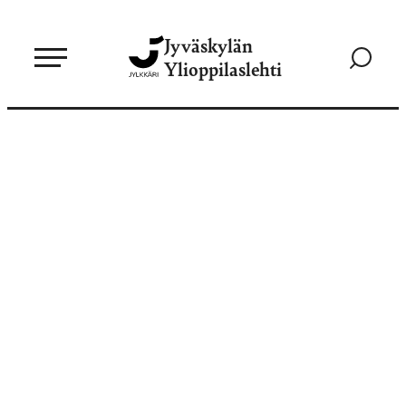
Siirry
Jyväskylän
suoraan
Siirry
Ylioppilaslehti
sisältöön
hakusivul