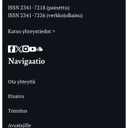
Ylioppilaslehti
ISSN 2341-7218 (painettu)
ISSN 2341-7226 (verkkojulkaisu)
Katso yhteystiedot >
Facebook
Twitter
Instagram
YouTube
SoundCloud
Navigaatio
Ota yhteyttä
Etusivu
Toimitus
Avustajille