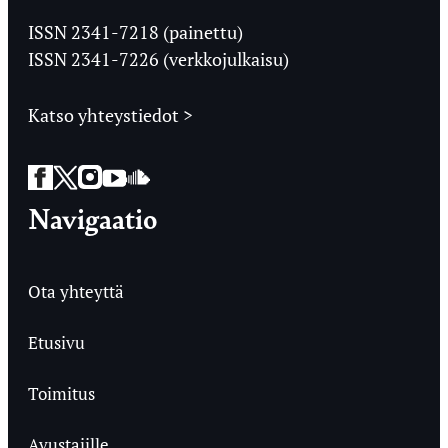
Ylioppilaslehti
ISSN 2341-7218 (painettu)
ISSN 2341-7226 (verkkojulkaisu)
Katso yhteystiedot >
Facebook
Twitter
Instagram
YouTube
SoundCloud
Navigaatio
Ota yhteyttä
Etusivu
Toimitus
Avustajille