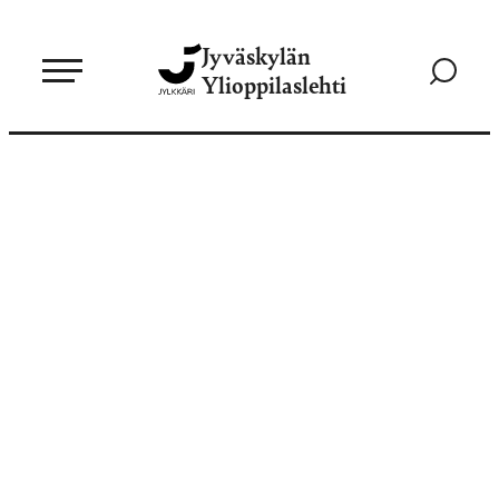
Siirry
Jyväskylän
suoraan
Siirry
Ylioppilaslehti
sisältöön
hakusivul