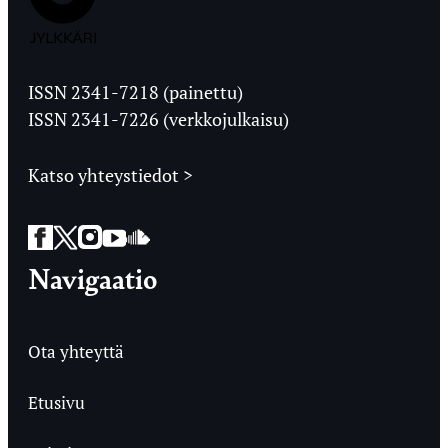
Jyväskylän
Ylioppilaslehti
ISSN 2341-7218 (painettu)
ISSN 2341-7226 (verkkojulkaisu)
Katso yhteystiedot >
Facebook
Twitter
Instagram
YouTube
SoundCloud
Navigaatio
Ota yhteyttä
Etusivu