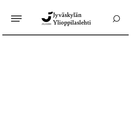
Siirry
Jyväskylän
suoraan
Siirry
Ylioppilaslehti
sisältöön
hakusivul