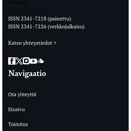
Jyväskylän
Ylioppilaslehti
ISSN 2341-7218 (painettu)
ISSN 2341-7226 (verkkojulkaisu)
Katso yhteystiedot >
Facebook
Twitter
Instagram
YouTube
SoundCloud
Navigaatio
Ota yhteyttä
Etusivu
Toimitus