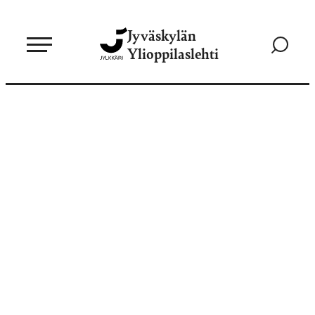
Siirry
Jyväskylän
suoraan
Siirry
Ylioppilaslehti
sisältöön
hakusivul