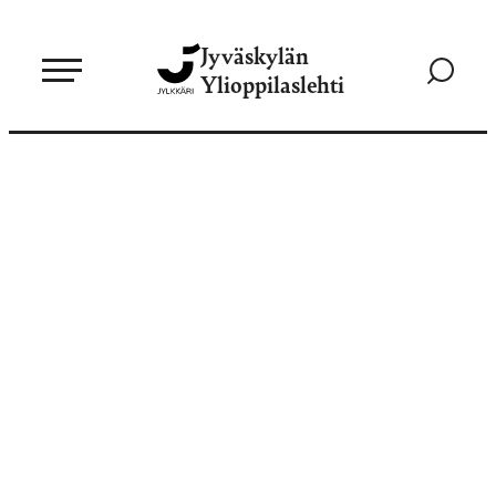
Siirry
Jyväskylän
suoraan
Siirry
Ylioppilaslehti
sisältöön
hakusivul