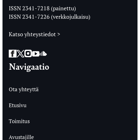
Ylioppilaslehti
ISSN 2341-7218 (painettu)
ISSN 2341-7226 (verkkojulkaisu)
Katso yhteystiedot >
Facebook
Twitter
Instagram
YouTube
SoundCloud
Navigaatio
Ota yhteyttä
Etusivu
Toimitus
Avustajille