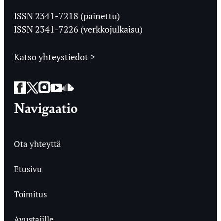
Ylioppilaslehti
ISSN 2341-7218 (painettu)
ISSN 2341-7226 (verkkojulkaisu)
Katso yhteystiedot >
Facebook
Twitter
Instagram
YouTube
SoundCloud
Navigaatio
Ota yhteyttä
Etusivu
Toimitus
Avustajille