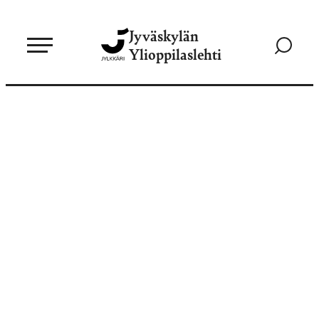
Siirry
Jyväskylän
suoraan
Siirry
Ylioppilaslehti
sisältöön
hakusivul