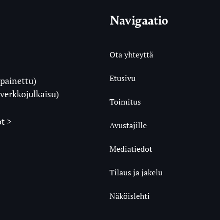
Navigaatio
Ota yhteyttä
Etusivu
painettu)
i
verkkojulkaisu)
Toimitus
t >
Avustajille
Mediatiedot
m
ube
undCloud
Tilaus ja jakelu
Näköislehti