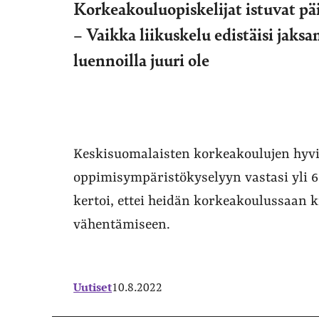
Korkeakouluopiskelijat istuvat p
– Vaikka liikuskelu edistäisi jaksa
luennoilla juuri ole
Keskisuomalaisten korkeakoulujen hyv
oppimisympäristökyselyyn vastasi yli 6
kertoi, ettei heidän korkeakoulussaan 
vähentämiseen.
Uutiset
10.8.2022