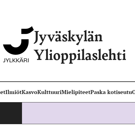
Jyväskylän
Ylioppilaslehti
et
Ilmiöt
Kasvo
Kulttuuri
Mielipiteet
Paska kotiseutu
O