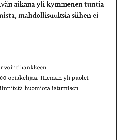
äivän aikana yli kymmenen tuntia
mista, mahdollisuuksia siihen ei
invointihankkeen
00 opiskelijaa. Hieman yli puolet
kiinnitetä huomiota istumisen