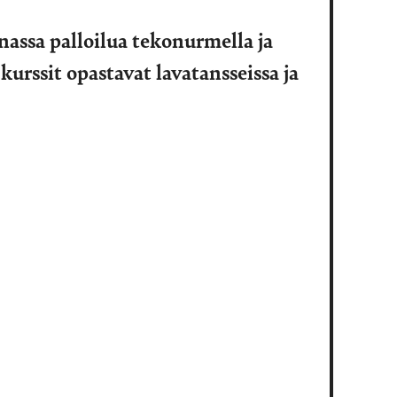
assa palloilua tekonurmella ja
urssit opastavat lavatansseissa ja