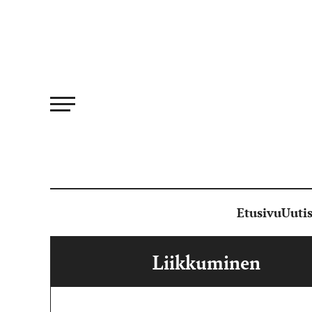
Siirry
suoraan
sisältöön
Etusivu
Uutis
Liikkuminen