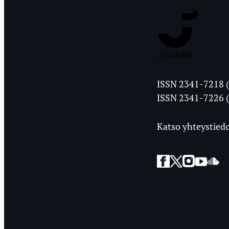
Jyväskylän
ISSN 2341-7218 (
Ylioppilasleht
ISSN 2341-7226 (
Katso yhteystiedo
Facebook
Twitter
Instagra
YouT
So