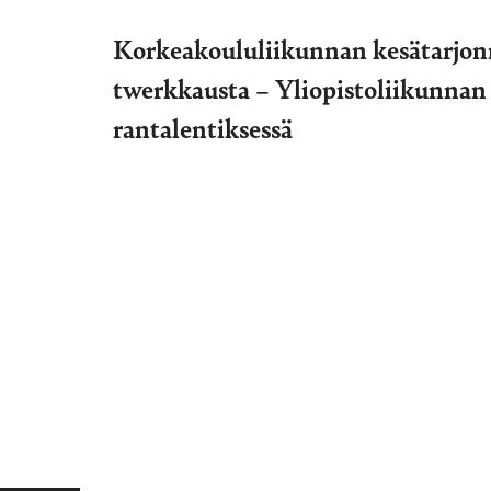
Korkeakoululiikunnan kesätarjonn
twerkkausta – Yliopistoliikunnan k
rantalentiksessä