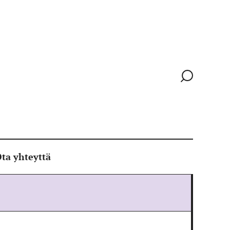
Siirry
hakusivull
ta yhteyttä