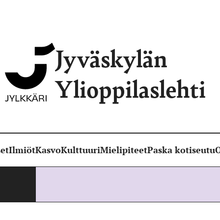
Jyväskylän
Ylioppilaslehti
et
Ilmiöt
Kasvo
Kulttuuri
Mielipiteet
Paska kotiseutu
O