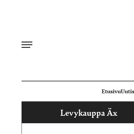
Siirry
suoraan
sisältöön
Etusivu
Uutis
Levykauppa Äx