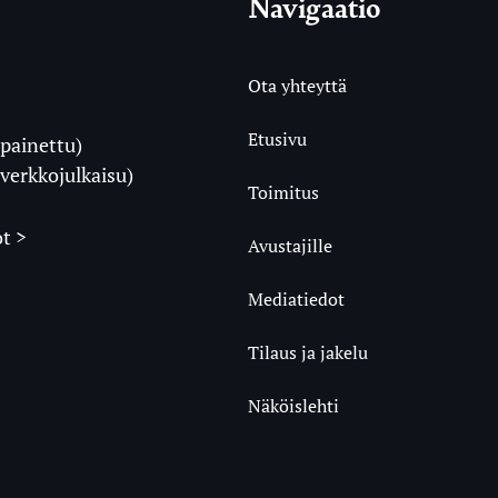
Navigaatio
Ota yhteyttä
Etusivu
painettu)
i
verkkojulkaisu)
Toimitus
t >
Avustajille
Mediatiedot
m
ube
undCloud
Tilaus ja jakelu
Näköislehti