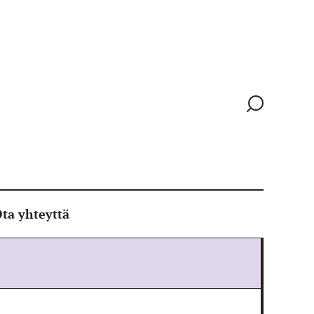
Siirry
hakusivull
ta yhteyttä