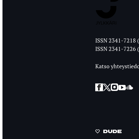
Jyväskylän
ISSN 2341-7218 (
Ylioppilasleht
ISSN 2341-7226 (
Katso yhteystiedo
Facebook
Twitter
Instagra
YouT
So