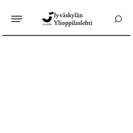
Siirry
Jyväskylän
suoraan
Siirry
Ylioppilaslehti
sisältöön
hakusivul