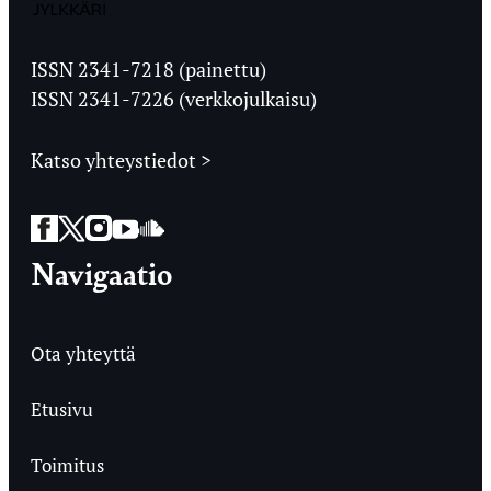
Jyväskylän
Ylioppilaslehti
ISSN 2341-7218 (painettu)
ISSN 2341-7226 (verkkojulkaisu)
Katso yhteystiedot >
Facebook
Twitter
Instagram
YouTube
SoundCloud
Navigaatio
Ota yhteyttä
Etusivu
Toimitus